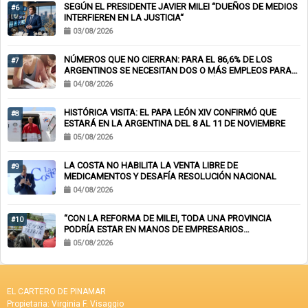
SEGÚN EL PRESIDENTE JAVIER MILEI “DUEÑOS DE MEDIOS
#6
INTERFIEREN EN LA JUSTICIA“
03/08/2026
NÚMEROS QUE NO CIERRAN: PARA EL 86,6% DE LOS
#7
ARGENTINOS SE NECESITAN DOS O MÁS EMPLEOS PARA
LLEGAR A FIN DE MES Y EL 62% TOMÓ DEUDA PARA
04/08/2026
CUBRIR GASTOS BÁSICOS
HISTÓRICA VISITA: EL PAPA LEÓN XIV CONFIRMÓ QUE
#8
ESTARÁ EN LA ARGENTINA DEL 8 AL 11 DE NOVIEMBRE
05/08/2026
LA COSTA NO HABILITA LA VENTA LIBRE DE
#9
MEDICAMENTOS Y DESAFÍA RESOLUCIÓN NACIONAL
04/08/2026
“CON LA REFORMA DE MILEI, TODA UNA PROVINCIA
#10
PODRÍA ESTAR EN MANOS DE EMPRESARIOS
EXTRANJEROS”
05/08/2026
EL CARTERO DE PINAMAR
Propietaria: Virginia F. Visaggio