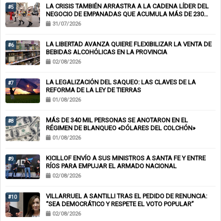
LA CRISIS TAMBIÉN ARRASTRA A LA CADENA LÍDER DEL
#5
NEGOCIO DE EMPANADAS QUE ACUMULA MÁS DE 230
CHEQUES RECHAZADOS Y PONE EN RIESGO CIENTOS DE
31/07/2026
EMPLEOS
LA LIBERTAD AVANZA QUIERE FLEXIBILIZAR LA VENTA DE
#6
BEBIDAS ALCOHÓLICAS EN LA PROVINCIA
02/08/2026
LA LEGALIZACIÓN DEL SAQUEO: LAS CLAVES DE LA
#7
REFORMA DE LA LEY DE TIERRAS
01/08/2026
MÁS DE 340 MIL PERSONAS SE ANOTARON EN EL
#8
RÉGIMEN DE BLANQUEO «DÓLARES DEL COLCHÓN»
01/08/2026
KICILLOF ENVÍO A SUS MINISTROS A SANTA FE Y ENTRE
#9
RÍOS PARA EMPUJAR EL ARMADO NACIONAL
02/08/2026
VILLARRUEL A SANTILLI TRAS EL PEDIDO DE RENUNCIA:
#10
“SEA DEMOCRÁTICO Y RESPETE EL VOTO POPULAR”
02/08/2026