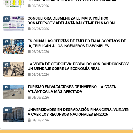
ÚLTIMA SESIÓN DE JULIO EN EL H.C.D. DE PINAMAR
02/08/2026
CONSULTORA DESMENUZA EL MAPA POLÍTICO
#6
BONAERENSE Y ADELANTA BALOTAJE EN NACIÓN:
KICILLOF-MILEI
02/08/2026
EN CHINA LAS OFERTAS DE EMPLEO EN ALGORITMOS DE
#7
IA, TRIPLICAN A LOS INGENIEROS DISPONIBLES
02/08/2026
LA VISITA DE GEORGIEVA: RESPALDO CON CONDICIONES Y
#8
UN MENSAJE SOBRE LA ECONOMÍA REAL
02/08/2026
TURISMO EN VACACIONES DE INVIERNO: LA COSTA
#9
ATLÁNTICA LA MÁS AFECTADA
04/08/2026
UNIVERSIDADES EN DEGRADACIÓN FINANCIERA: VUELVEN
#10
A CAER LOS RECURSOS NACIONALES EN 2026
04/08/2026