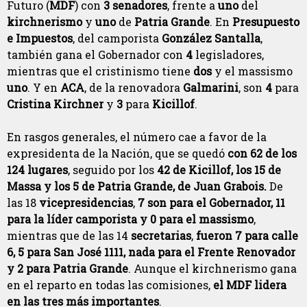
Futuro (
MDF
) con
3 senadores
, frente a
uno
del
kirchnerismo
y
uno
de
Patria Grande
. En
Presupuesto
e Impuestos
, del camporista
González Santalla
,
también gana el Gobernador con
4
legisladores,
mientras que el cristinismo tiene
dos
y el massismo
uno
. Y en
ACA
, de la renovadora
Galmarini
, son
4
para
Cristina Kirchner
y
3
para
Kicillof
.
En rasgos generales, el número cae a favor de la
expresidenta de la Nación, que se quedó
con 62 de los
124 lugares
, seguido por los
42 de Kicillof, los 15 de
Massa y los 5 de Patria Grande, de Juan Grabois.
De
las 18
vicepresidencias
,
7 son para el Gobernador, 11
para la líder camporista y 0 para el massismo
,
mientras que de las 14
secretarias
,
fueron 7 para calle
6, 5 para San José 1111, nada para el Frente Renovador
y 2 para Patria Grande
. Aunque el kirchnerismo gana
en el reparto en todas las comisiones,
el MDF lidera
en las tres más importantes
.