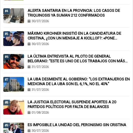
ALERTA SANITARIA EN LA PROVINCIA: LOS CASOS DE
#4
TRIQUINOSIS YA SUMAN 212 CONFIRMADOS
30/07/2026
MÁXIMO KIRCHNER INSISTIÓ EN LA CANDIDATURA DE
#5
CRISTINA, ¿CON UN MENSAJE A KICILLOF?: «PONE
NERVIOSOS A MUCHOS»
30/07/2026
LA ÚLTIMA ENTREVISTA AL PILOTO DE GENERAL
#6
BELGRANO: “ESTE ES UNO DE LOS TRABAJOS CON MÁS
RIESGO”
31/07/2026
LA UBA DESMIENTE AL GOBIERNO: “LOS EXTRANJEROS EN
#7
MEDICINA DE LA UBA SON EL 6,1%, NO EL 40%”
31/07/2026
LA JUSTICIA ELECTORAL SUSPENDE APORTES A 20
#8
PARTIDOS POLÍTICOS POR FALTA DE BALANCES
01/08/2026
ES IMPOSIBLE LA UNIDAD DEL PERONISMO SIN CRISTINA
#9
30/07/2026