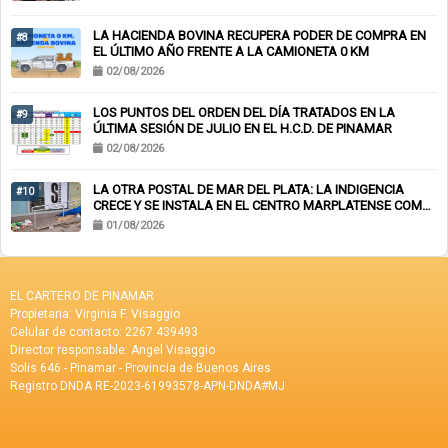
LA HACIENDA BOVINA RECUPERA PODER DE COMPRA EN
#8
EL ÚLTIMO AÑO FRENTE A LA CAMIONETA 0 KM
02/08/2026
LOS PUNTOS DEL ORDEN DEL DÍA TRATADOS EN LA
#9
ÚLTIMA SESIÓN DE JULIO EN EL H.C.D. DE PINAMAR
02/08/2026
LA OTRA POSTAL DE MAR DEL PLATA: LA INDIGENCIA
#10
CRECE Y SE INSTALA EN EL CENTRO MARPLATENSE COMO
PAISAJE COTIDIANO
01/08/2026
EL CARTERO DE PINAMAR
Propietaria: Virginia F. Visaggio
Celular de contacto: 2267 439493
Director responsable: Angel Visaggio
Solis 646 - Pinamar - Provincia de Buenos Aires
Registro DNDA RE-2023-61993578-APN-DNDA#MJ