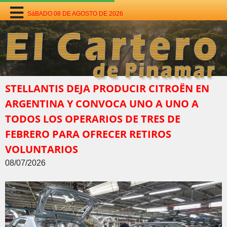
SáBADO 08 DE AGOSTO DE 2026
STELLANTIS DEJA PRODUCIR CITROËN EN
ARGENTINA Y CONVOCA UNO A UNO A
TODOS LOS OPERARIOS DE TRES DE
FEBRERO PARA OFRECER RETIROS
VOLUNTARIOS
08/07/2026