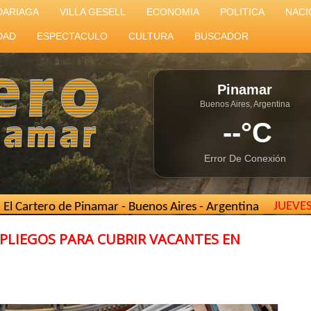
DARIAGA
VILLA GESELL
ECONOMIA
POLITICA
NACI
DAD
ESPECTACULO
CULTURA
BUSCADOR
Pinamar
Buenos Aires, Argentina
--°C
Error De Conexión
JUEVE
Pinamar - Buenos Aires - Argentina //
elcarterodepinamar
PLIEGOS PARA CUBRIR VACANTES EN