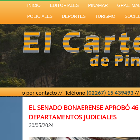
INICIO
EDITORIALES
PINAMAR
GRAL. MA
POLICIALES
DEPORTES
TURISMO
SOCIE
 contacto // Teléfono
(02267) 15 439493
// El Cartero de 
EL SENADO BONAERENSE APROBÓ 46 
DEPARTAMENTOS JUDICIALES
30/05/2024