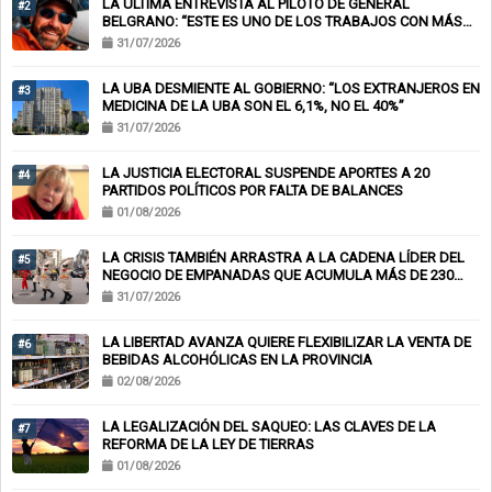
LA ÚLTIMA ENTREVISTA AL PILOTO DE GENERAL
#2
BELGRANO: “ESTE ES UNO DE LOS TRABAJOS CON MÁS
RIESGO”
31/07/2026
LA UBA DESMIENTE AL GOBIERNO: “LOS EXTRANJEROS EN
#3
MEDICINA DE LA UBA SON EL 6,1%, NO EL 40%”
31/07/2026
LA JUSTICIA ELECTORAL SUSPENDE APORTES A 20
#4
PARTIDOS POLÍTICOS POR FALTA DE BALANCES
01/08/2026
LA CRISIS TAMBIÉN ARRASTRA A LA CADENA LÍDER DEL
#5
NEGOCIO DE EMPANADAS QUE ACUMULA MÁS DE 230
CHEQUES RECHAZADOS Y PONE EN RIESGO CIENTOS DE
31/07/2026
EMPLEOS
LA LIBERTAD AVANZA QUIERE FLEXIBILIZAR LA VENTA DE
#6
BEBIDAS ALCOHÓLICAS EN LA PROVINCIA
02/08/2026
LA LEGALIZACIÓN DEL SAQUEO: LAS CLAVES DE LA
#7
REFORMA DE LA LEY DE TIERRAS
01/08/2026