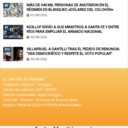
MÁS DE 340 MIL PERSONAS SE ANOTARON EN EL
#8
RÉGIMEN DE BLANQUEO «DÓLARES DEL COLCHÓN»
01/08/2026
KICILLOF ENVÍO A SUS MINISTROS A SANTA FE Y ENTRE
#9
RÍOS PARA EMPUJAR EL ARMADO NACIONAL
02/08/2026
VILLARRUEL A SANTILLI TRAS EL PEDIDO DE RENUNCIA:
#10
“SEA DEMOCRÁTICO Y RESPETE EL VOTO POPULAR”
02/08/2026
EL CARTERO DE PINAMAR
Propietaria: Virginia F. Visaggio
Celular de contacto: 2267 439493
Director responsable: Angel Visaggio
Solis 646 - Pinamar - Provincia de Buenos Aires
Registro DNDA RE-2023-61993578-APN-DNDA#MJ