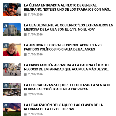
LA ÚLTIMA ENTREVISTA AL PILOTO DE GENERAL
#2
BELGRANO: “ESTE ES UNO DE LOS TRABAJOS CON MÁS
RIESGO”
31/07/2026
LA UBA DESMIENTE AL GOBIERNO: “LOS EXTRANJEROS EN
#3
MEDICINA DE LA UBA SON EL 6,1%, NO EL 40%”
31/07/2026
LA JUSTICIA ELECTORAL SUSPENDE APORTES A 20
#4
PARTIDOS POLÍTICOS POR FALTA DE BALANCES
01/08/2026
LA CRISIS TAMBIÉN ARRASTRA A LA CADENA LÍDER DEL
#5
NEGOCIO DE EMPANADAS QUE ACUMULA MÁS DE 230
CHEQUES RECHAZADOS Y PONE EN RIESGO CIENTOS DE
31/07/2026
EMPLEOS
LA LIBERTAD AVANZA QUIERE FLEXIBILIZAR LA VENTA DE
#6
BEBIDAS ALCOHÓLICAS EN LA PROVINCIA
02/08/2026
LA LEGALIZACIÓN DEL SAQUEO: LAS CLAVES DE LA
#7
REFORMA DE LA LEY DE TIERRAS
01/08/2026