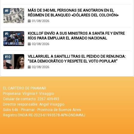
MÁS DE 340 MIL PERSONAS SE ANOTARON EN EL
#8
RÉGIMEN DE BLANQUEO «DÓLARES DEL COLCHÓN»
01/08/2026
KICILLOF ENVÍO A SUS MINISTROS A SANTA FE Y ENTRE
#9
RÍOS PARA EMPUJAR EL ARMADO NACIONAL
02/08/2026
VILLARRUEL A SANTILLI TRAS EL PEDIDO DE RENUNCIA:
#10
“SEA DEMOCRÁTICO Y RESPETE EL VOTO POPULAR”
02/08/2026
EL CARTERO DE PINAMAR
Propietaria: Virginia F. Visaggio
Celular de contacto: 2267 439493
Director responsable: Angel Visaggio
Solis 646 - Pinamar - Provincia de Buenos Aires
Registro DNDA RE-2023-61993578-APN-DNDA#MJ