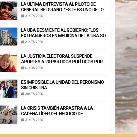
LA ÚLTIMA ENTREVISTA AL PILOTO DE
GENERAL BELGRANO: “ESTE ES UNO DE LOS
TRABAJOS CON MÁS RIESGO”
31/07/2026
LA UBA DESMIENTE AL GOBIERNO: “LOS
EXTRANJEROS EN MEDICINA DE LA UBA SON
EL 6,1%, NO EL 40%”
31/07/2026
LA JUSTICIA ELECTORAL SUSPENDE
APORTES A 20 PARTIDOS POLÍTICOS POR
FALTA DE BALANCES
01/08/2026
ES IMPOSIBLE LA UNIDAD DEL PERONISMO
SIN CRISTINA
30/07/2026
LA CRISIS TAMBIÉN ARRASTRA A LA
CADENA LÍDER DEL NEGOCIO DE
EMPANADAS QUE ACUMULA MÁS DE 230
31/07/2026
CHEQUES RECHAZADOS Y PONE EN RIESGO
CIENTOS DE EMPLEOS