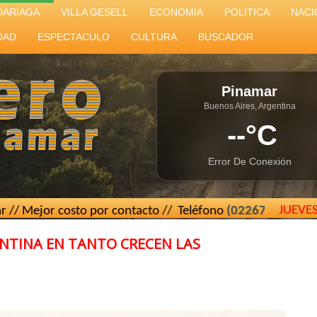
DARIAGA
VILLA GESELL
ECONOMIA
POLITICA
NACI
DAD
ESPECTACULO
CULTURA
BUSCADOR
Pinamar
Buenos Aires, Argentina
--°C
Error De Conexión
JUEVE
osto por contacto // Teléfono
(02267) 15 439493
// El Car
NTINA EN TANTO CRECEN LAS