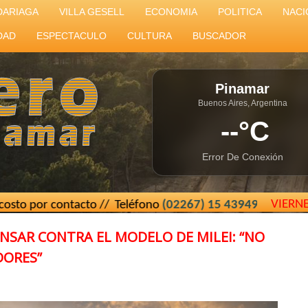
DARIAGA
VILLA GESELL
ECONOMIA
POLITICA
NACI
DAD
ESPECTACULO
CULTURA
BUSCADOR
Pinamar
Buenos Aires, Argentina
--°C
Error De Conexión
VIERN
acto // Teléfono
(02267) 15 439493
// El Cartero de Pinam
NSAR CONTRA EL MODELO DE MILEI: “NO
DORES”