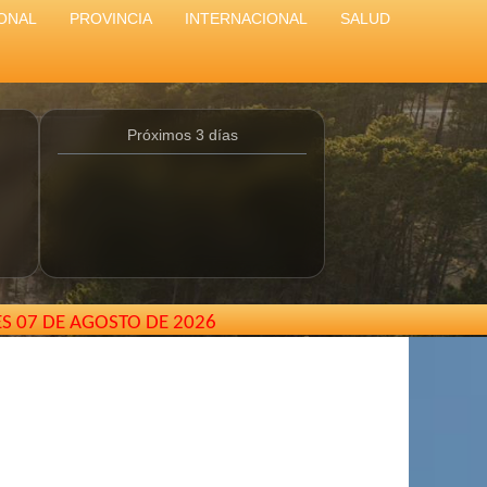
ONAL
PROVINCIA
INTERNACIONAL
SALUD
Próximos 3 días
ES 07 DE AGOSTO DE 2026
ar - Buenos Aires - Argentina //
elcarterodepinamar@gmai