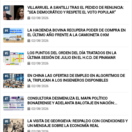
VILLARRUEL A SANTILLI TRAS EL PEDIDO DE RENUNCIA:
#3
“SEA DEMOCRÁTICO Y RESPETE EL VOTO POPULAR”
02/08/2026
LA HACIENDA BOVINA RECUPERA PODER DE COMPRA EN
#4
EL ÚLTIMO AÑO FRENTE A LA CAMIONETA 0 KM
02/08/2026
LOS PUNTOS DEL ORDEN DEL DÍA TRATADOS EN LA
#5
ÚLTIMA SESIÓN DE JULIO EN EL H.C.D. DE PINAMAR
02/08/2026
EN CHINA LAS OFERTAS DE EMPLEO EN ALGORITMOS DE
#6
IA, TRIPLICAN A LOS INGENIEROS DISPONIBLES
02/08/2026
CONSULTORA DESMENUZA EL MAPA POLÍTICO
#7
BONAERENSE Y ADELANTA BALOTAJE EN NACIÓN:
KICILLOF-MILEI
02/08/2026
LA VISITA DE GEORGIEVA: RESPALDO CON CONDICIONES Y
#8
UN MENSAJE SOBRE LA ECONOMÍA REAL
02/08/2026