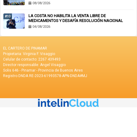
08/08/2026
LA COSTA NO HABILITA LA VENTA LIBRE DE
#10
MEDICAMENTOS Y DESAFÍA RESOLUCIÓN NACIONAL
04/08/2026
EL CARTERO DE PINAMAR
Propietaria: Virginia F. Visaggio
Celular de contacto: 2267 439493
Director responsable: Angel Visaggio
Solis 646 - Pinamar - Provincia de Buenos Aires
Registro DNDA RE-2023-61993578-APN-DNDA#MJ