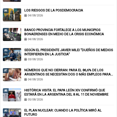
LOS RIESGOS DE LA POSDEMOCRACIA
#4
04/08/2026
BANCO PROVINCIA FORTALECE A LOS MUNICIPIOS
#5
BONAERENSES EN MEDIO DE LA CRISIS ECONÓMICA
04/08/2026
SEGÚN EL PRESIDENTE JAVIER MILEI “DUEÑOS DE MEDIOS
#6
INTERFIEREN EN LA JUSTICIA“
03/08/2026
NÚMEROS QUE NO CIERRAN: PARA EL 86,6% DE LOS
#7
ARGENTINOS SE NECESITAN DOS O MÁS EMPLEOS PARA
LLEGAR A FIN DE MES Y EL 62% TOMÓ DEUDA PARA
04/08/2026
CUBRIR GASTOS BÁSICOS
HISTÓRICA VISITA: EL PAPA LEÓN XIV CONFIRMÓ QUE
#8
ESTARÁ EN LA ARGENTINA DEL 8 AL 11 DE NOVIEMBRE
05/08/2026
EL PLAN NUCLEAR: CUANDO LA POLÍTICA MIRÓ AL
#9
FUTURO