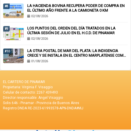
LA HACIENDA BOVINA RECUPERA PODER DE COMPRA EN
#8
EL ÚLTIMO AÑO FRENTE A LA CAMIONETA 0 KM
02/08/2026
LOS PUNTOS DEL ORDEN DEL DÍA TRATADOS EN LA
#9
ÚLTIMA SESIÓN DE JULIO EN EL H.C.D. DE PINAMAR
02/08/2026
LA OTRA POSTAL DE MAR DEL PLATA: LA INDIGENCIA
#10
CRECE Y SE INSTALA EN EL CENTRO MARPLATENSE COMO
PAISAJE COTIDIANO
01/08/2026
EL CARTERO DE PINAMAR
Propietaria: Virginia F. Visaggio
Celular de contacto: 2267 439493
Director responsable: Angel Visaggio
Solis 646 - Pinamar - Provincia de Buenos Aires
Registro DNDA RE-2023-61993578-APN-DNDA#MJ