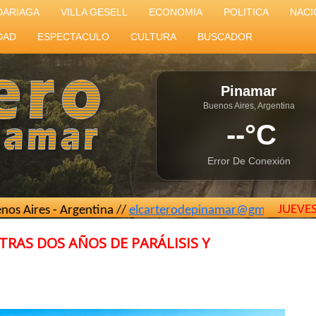
DARIAGA
VILLA GESELL
ECONOMIA
POLITICA
NACI
DAD
ESPECTACULO
CULTURA
BUSCADOR
Pinamar
Buenos Aires, Argentina
--°C
Error De Conexión
JUEVE
- Argentina //
elcarterodepinamar@gmail.com
TRAS DOS AÑOS DE PARÁLISIS Y