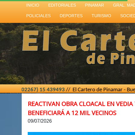
INICIO
EDITORIALES
PINAMAR
GRAL. MA
POLICIALES
DEPORTES
TURISMO
SOCIE
02267) 15 439493
// El Cartero de Pinamar - Buenos Aires 
REACTIVAN OBRA CLOACAL EN VEDIA 
BENEFICIARÁ A 12 MIL VECINOS
09/07/2026