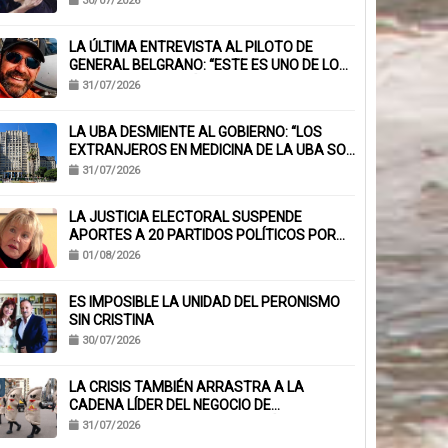
30/07/2026
MUCHOS»
LA ÚLTIMA ENTREVISTA AL PILOTO DE
GENERAL BELGRANO: “ESTE ES UNO DE LOS
TRABAJOS CON MÁS RIESGO”
31/07/2026
LA UBA DESMIENTE AL GOBIERNO: “LOS
EXTRANJEROS EN MEDICINA DE LA UBA SON
EL 6,1%, NO EL 40%”
31/07/2026
LA JUSTICIA ELECTORAL SUSPENDE
APORTES A 20 PARTIDOS POLÍTICOS POR
FALTA DE BALANCES
01/08/2026
ES IMPOSIBLE LA UNIDAD DEL PERONISMO
SIN CRISTINA
30/07/2026
LA CRISIS TAMBIÉN ARRASTRA A LA
CADENA LÍDER DEL NEGOCIO DE
EMPANADAS QUE ACUMULA MÁS DE 230
31/07/2026
CHEQUES RECHAZADOS Y PONE EN RIESGO