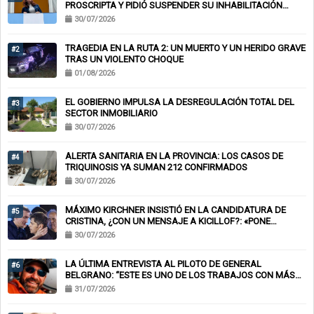
PROSCRIPTA Y PIDIÓ SUSPENDER SU INHABILITACIÓN
PERPETUA
30/07/2026
TRAGEDIA EN LA RUTA 2: UN MUERTO Y UN HERIDO GRAVE
#2
TRAS UN VIOLENTO CHOQUE
01/08/2026
EL GOBIERNO IMPULSA LA DESREGULACIÓN TOTAL DEL
#3
SECTOR INMOBILIARIO
30/07/2026
ALERTA SANITARIA EN LA PROVINCIA: LOS CASOS DE
#4
TRIQUINOSIS YA SUMAN 212 CONFIRMADOS
30/07/2026
MÁXIMO KIRCHNER INSISTIÓ EN LA CANDIDATURA DE
#5
CRISTINA, ¿CON UN MENSAJE A KICILLOF?: «PONE
NERVIOSOS A MUCHOS»
30/07/2026
LA ÚLTIMA ENTREVISTA AL PILOTO DE GENERAL
#6
BELGRANO: “ESTE ES UNO DE LOS TRABAJOS CON MÁS
RIESGO”
31/07/2026