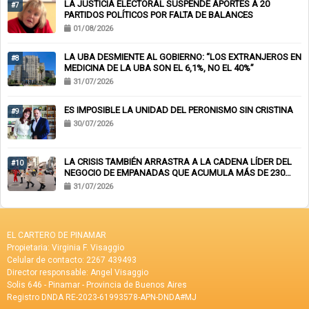
LA JUSTICIA ELECTORAL SUSPENDE APORTES A 20
#7
PARTIDOS POLÍTICOS POR FALTA DE BALANCES
01/08/2026
LA UBA DESMIENTE AL GOBIERNO: “LOS EXTRANJEROS EN
#8
MEDICINA DE LA UBA SON EL 6,1%, NO EL 40%”
31/07/2026
ES IMPOSIBLE LA UNIDAD DEL PERONISMO SIN CRISTINA
#9
30/07/2026
LA CRISIS TAMBIÉN ARRASTRA A LA CADENA LÍDER DEL
#10
NEGOCIO DE EMPANADAS QUE ACUMULA MÁS DE 230
CHEQUES RECHAZADOS Y PONE EN RIESGO CIENTOS DE
31/07/2026
EMPLEOS
EL CARTERO DE PINAMAR
Propietaria: Virginia F. Visaggio
Celular de contacto: 2267 439493
Director responsable: Angel Visaggio
Solis 646 - Pinamar - Provincia de Buenos Aires
Registro DNDA RE-2023-61993578-APN-DNDA#MJ